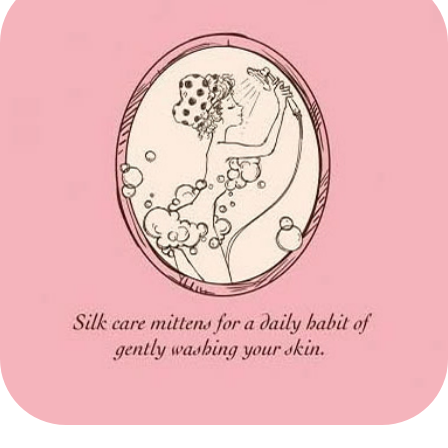
2025
melty baboo